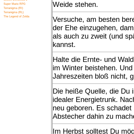
Weide stehen.
Super Mario RPG
Terranigma (RI)
Terranigma (RL)
The Legend of Zelda
Versuche, am besten ber
der Ehe einzugehen, dami
als auch zu zweit (und sp
kannst.
Halte die Ernte- und Wald
im Winter beistehen. Und 
Jahreszeiten bloß nicht,
Die heiße Quelle, die Du im
idealer Energietrunk. Nac
neu geboren. Es schadet a
Abstecher dahin zu mach
Im Herbst solltest Du mögl