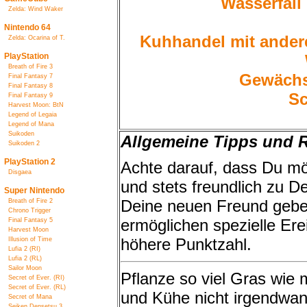
Wasserfall 
Zelda: Wind Waker
Nintendo 64
Kuhhandel mit andere
Zelda: Ocarina of T.
PlayStation
Breath of Fire 3
Gewächs
Final Fantasy 7
Final Fantasy 8
Sc
Final Fantasy 9
Harvest Moon: BtN
Legend of Legaia
Legend of Mana
Suikoden
Allgemeine Tipps und 
Suikoden 2
PlayStation 2
Achte darauf, dass Du mög
Disgaea
und stets freundlich zu 
Super Nintendo
Deine neuen Freund geben
Breath of Fire 2
Chrono Trigger
ermöglichen spezielle Ere
Final Fantasy 5
Harvest Moon
höhere Punktzahl.
Illusion of Time
Lufia 2 (RI)
Lufia 2 (RL)
Sailor Moon
Pflanze so viel Gras wie 
Secret of Ever. (RI)
Secret of Ever. (RL)
und Kühe nicht irgendwan
Secret of Mana
Seiken Densetsu 3