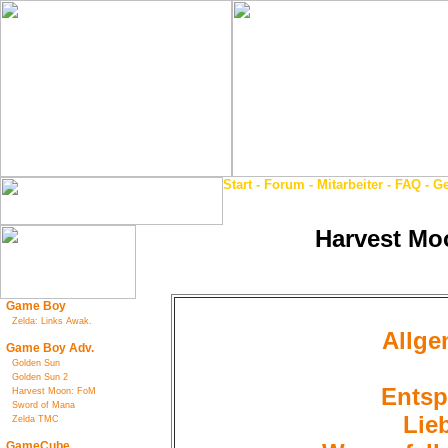
Start
-
Forum
-
Mitarbeiter
-
FAQ
-
Ge
Harvest Mo
Game Boy
Zelda: Links Awak.
Allge
Game Boy Adv.
Golden Sun
Golden Sun 2
Entsp
Harvest Moon: FoM
Sword of Mana
Lie
Zelda TMC
GameCube