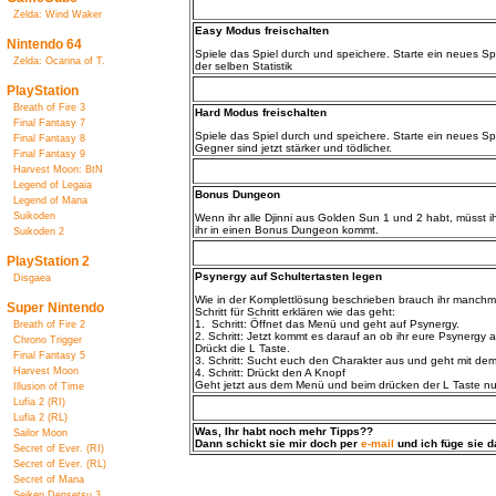
Zelda: Wind Waker
Easy Modus freischalten
Nintendo 64
Spiele das Spiel durch und speichere. Starte ein neues Sp
Zelda: Ocarina of T.
der selben Statistik
PlayStation
Breath of Fire 3
Hard Modus freischalten
Final Fantasy 7
Spiele das Spiel durch und speichere. Starte ein neues Sp
Final Fantasy 8
Gegner sind jetzt stärker und tödlicher.
Final Fantasy 9
Harvest Moon: BtN
Legend of Legaia
Bonus Dungeon
Legend of Mana
Suikoden
Wenn ihr alle Djinni aus Golden Sun 1 und 2 habt, müsst 
ihr in einen Bonus Dungeon kommt.
Suikoden 2
PlayStation 2
Psynergy auf Schultertaste
n legen
Disgaea
Wie in der Komplettlösung beschrieben brauch ihr manchmal
Super Nintendo
Schritt für Schritt erklären wie das geht:
1. Schritt: Öffnet das Menü und geht auf Psynergy.
Breath of Fire 2
2. Schritt: Jetzt kommt es darauf an ob ihr eure Psynergy 
Chrono Trigger
Drückt die L Taste.
Final Fantasy 5
3. Schritt: Sucht euch den Charakter aus und geht mit dem 
Harvest Moon
4. Schritt: Drückt den A Knopf
Geht jetzt aus dem Menü und beim drücken der L Taste nut
Illusion of Time
Lufia 2 (RI)
Lufia 2 (RL)
Was, Ihr habt noch mehr Tipps??
Sailor Moon
Dann schickt sie mir doch per
e-mail
und ich füge sie d
Secret of Ever. (RI)
Secret of Ever. (RL)
Secret of Mana
Seiken Densetsu 3