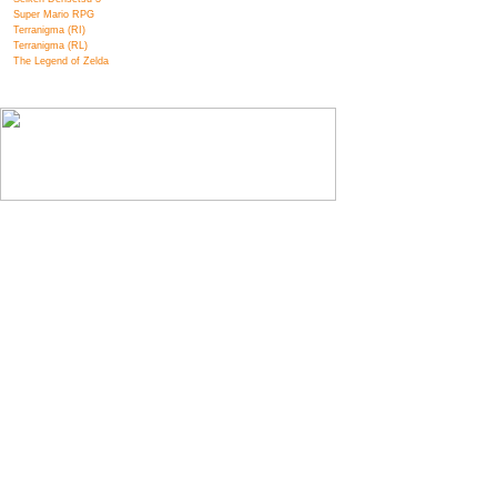
Super Mario RPG
Terranigma (RI)
Terranigma (RL)
The Legend of Zelda