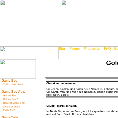
Start
-
Forum
-
Mitarbeiter
-
FAQ
-
Ge
Gol
Game Boy
Charakter umbenennen
Zelda: Links Awak.
Um Jenna, Cosma, und Aaron neue Namen zu gebenm, müss
Game Boy Adv.
Um Garet, Ivan, und Mia neue Namen zu geben drückt ihr: hoch
links, hoch, Select.
Golden Sun
Golden Sun 2
Harvest Moon: FoM
Sound-Test freischalten
Sword of Mana
Zelda TMC
Im Battle Mode mit der Frau ganz links sprechen und dabe
und anhören. Drückt
B, um
aufzuhören
.
GameCube