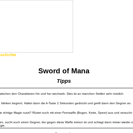
schichte
Sword of Mana
Tipps
zwischen den Charakteren hin und her wechseln. Dies ist an manchen Stellen sehr nützlich.
r zu blinken beginnt. Haltet dann die A-Taste 2 Sekunden gedrückt und greift dann den Gegner an.
e richtige Magie nutzt? Rüstet euch mit einer Fernwaffe (Bogen, Kette, Speer) aus und versucht 
en, sucht euch einen Gegner, der gegen diese Waffe immun ist und schlagt dann immer wieder zu.
gie.