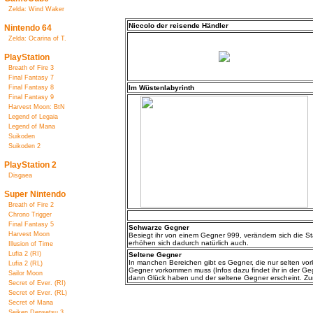
Zelda: Wind Waker
Niccolo der reisende Händler
Nintendo 64
Zelda: Ocarina of T.
PlayStation
Breath of Fire 3
Final Fantasy 7
Final Fantasy 8
Im Wüstenlabyrinth
Final Fantasy 9
Harvest Moon: BtN
Legend of Legaia
Legend of Mana
Suikoden
Suikoden 2
PlayStation 2
Disgaea
Super Nintendo
Breath of Fire 2
Chrono Trigger
Final Fantasy 5
Schwarze Gegner
Harvest Moon
Besiegt ihr von einem Gegner 999, verändern sich die S
erhöhen sich dadurch natürlich auch.
Illusion of Time
Lufia 2 (RI)
Seltene Gegner
In manchen Bereichen gibt es Gegner, die nur selten vor
Lufia 2 (RL)
Gegner vorkommen muss (Infos dazu findet ihr in der Gegn
Sailor Moon
dann Glück haben und der seltene Gegner erscheint. Zum 
Secret of Ever. (RI)
Secret of Ever. (RL)
Secret of Mana
Seiken Densetsu 3