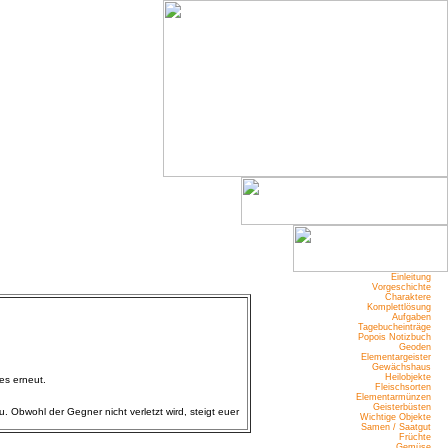
Einleitung
Vorgeschichte
Charaktere
Komplettlösung
Aufgaben
Tagebucheinträge
Popois Notizbuch
Geoden
Elementargeister
Gewächshaus
Heilobjekte
es erneut.
Fleischsorten
Elementarmünzen
Geisterbüsten
 Obwohl der Gegner nicht verletzt wird, steigt euer
Wichtige Objekte
Samen / Saatgut
Früchte
Gemüse