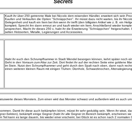
Secrets
Kauft ihr über 250 getrennte Male bei Niccolo dem reisenden Händler, erweitert sich sein Prod
Kaufen und Verkaufen die Option "Schnäppchen". Ihr müsst dazu nicht warten, bis ihr Niccolo
Gelegenheit und kauft ein Item bei ihm wenn ihr trefft (den billigsten Artikel wie z. B. ein H
komplett. Sprecht ihn dann erneut an und kauft wieder ein Item. Anschließend wieder kompl
ansprechen. Macht ihr dieses 250 x, habt ihr die Erweiterung "Schnäppchen" freigeschaltet. 
selten Holzsorten, Metalle, Legierungen und Accessoires.
Habt ihr euch den Schrumpfhammer in Stadt Wendel besorgen können, kehrt später noch ein
Geht in den Vorraum zum Altar zur Zeit. Dort findet ihr auf der rechten Seite eine goldene Man
im Stein. Nutzt den Schrumpfhammer und geht durch den Spalt nach oben, dann nach rechts 
einen weiteren kleinen Raum mit einigen Truhen: Dionholz, Schwarzknochen, Altenalegierung
tatuswerte dieses Monsters. Zum einen wird das Monster schwarz und außerdem wird es auch um e
kommen. Damit ihr diese auch bekämpfen könnt, müsst ihr sehr geduldig sein. Wenn ihr wisst, da
er-Sektion), bekämpft einige Gegner (habt ihr alle Gegner im Bereich bekämpft, erscheinen sie n
Teil kann es lange dauern, bis wieder einer erscheint, bei Glück ist es schon nach 2 normalen 