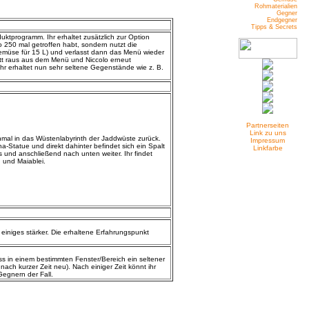
Rohmaterialien
Gegner
Endgegner
Tipps & Secrets
uktprogramm. Ihr erhaltet zusätzlich zur Option
 250 mal getroffen habt, sondern nutzt die
eilgemüse für 15 L) und verlasst dann das Menü wieder
ett raus aus dem Menü und Niccolo erneut
Ihr erhaltet nun sehr seltene Gegenstände wie z. B.
Partnerseiten
Link zu uns
mal in das Wüstenlabyrinth der Jaddwüste zurück.
Impressum
a-Statue und direkt dahinter befindet sich ein Spalt
Linkfarbe
und anschließend nach unten weiter. Ihr findet
 und Maiablei.
iniges stärker. Die erhaltene Erfahrungspunkt
ss in einem bestimmten Fenster/Bereich ein seltener
ach kurzer Zeit neu). Nach einiger Zeit könnt ihr
Gegnern der Fall.