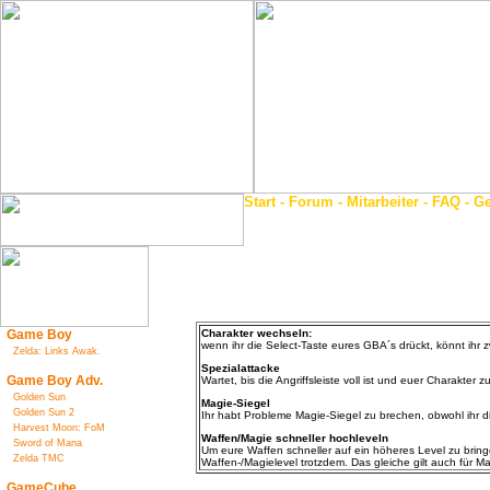
Start
-
Forum
-
Mitarbeiter
-
FAQ
-
Ge
Game Boy
Charakter wechseln:
wenn ihr die Select-Taste eures GBA´s drückt, könnt ihr 
Zelda: Links Awak.
Spezialattacke
Game Boy Adv.
Wartet, bis die Angriffsleiste voll ist und euer Charakte
Golden Sun
Magie-Siegel
Golden Sun 2
Ihr habt Probleme Magie-Siegel zu brechen, obwohl ihr di
Harvest Moon: FoM
Waffen/Magie schneller hochleveln
Sword of Mana
Um eure Waffen schneller auf ein höheres Level zu bring
Zelda TMC
Waffen-/Magielevel trotzdem. Das gleiche gilt auch für Ma
GameCube