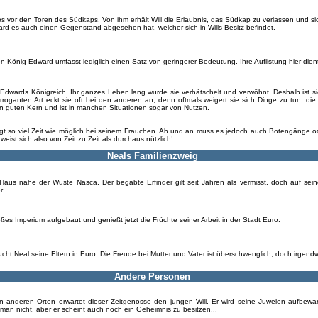
ses vor den Toren des Südkaps. Von ihm erhält Will die Erlaubnis, das Südkap zu verlassen und 
ward es auch einen Gegenstand abgesehen hat, welcher sich in Wills Besitz befindet.
on König Edward umfasst lediglich einen Satz von geringerer Bedeutung. Ihre Auflistung hier dient l
n Edwards Königreich. Ihr ganzes Leben lang wurde sie verhätschelt und verwöhnt. Deshalb ist
rroganten Art eckt sie oft bei den anderen an, denn oftmals weigert sie sich Dinge zu tun, die 
n guten Kern und ist in manchen Situationen sogar von Nutzen.
gt so viel Zeit wie möglich bei seinem Frauchen. Ab und an muss es jedoch auch Botengänge o
weist sich also von Zeit zu Zeit als durchaus nützlich!
Neals Familienzweig
m Haus nahe der Wüste Nasca. Der begabte Erfinder gilt seit Jahren als vermisst, doch auf s
r.
oßes Imperium aufgebaut und genießt jetzt die Früchte seiner Arbeit in der Stadt Euro.
ht Neal seine Eltern in Euro. Die Freude bei Mutter und Vater ist überschwenglich, doch irgendw
Andere Personen
n anderen Orten erwartet dieser Zeitgenosse den jungen Will. Er wird seine Juwelen aufbew
man nicht, aber er scheint auch noch ein Geheimnis zu besitzen...