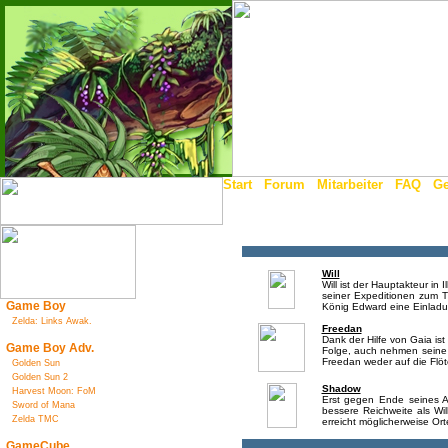
Start
-
Forum
-
Mitarbeiter
-
FAQ
-
Ge
Will
Will ist der Hauptakteur in
seiner Expeditionen zum T
Game Boy
König Edward eine Einladun
Zelda: Links Awak.
Freedan
Dank der Hilfe von Gaia ist
Game Boy Adv.
Folge, auch nehmen seine 
Freedan weder auf die Flöte
Golden Sun
Golden Sun 2
Shadow
Harvest Moon: FoM
Erst gegen Ende seines Ab
Sword of Mana
bessere Reichweite als Wil
Zelda TMC
erreicht möglicherweise Or
GameCube