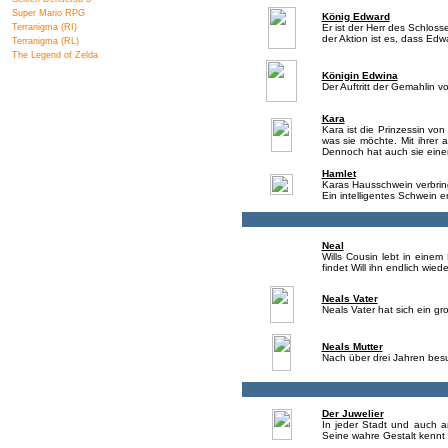
Super Mario RPG
König Edward
Terranigma (RI)
Er ist der Herr des Schlos
der Aktion ist es, dass Ed
Terranigma (RL)
The Legend of Zelda
Königin Edwina
Der Auftritt der Gemahlin v
Kara
Kara ist die Prinzessin vo
was sie möchte. Mit ihrer a
Dennoch hat auch sie eine
Hamlet
Karas Hausschwein verbrin
Ein intelligentes Schwein er
Neal
Wills Cousin lebt in eine
findet Will ihn endlich wiede
Neals Vater
Neals Vater hat sich ein gr
Neals Mutter
Nach über drei Jahren besuc
Der Juwelier
In jeder Stadt und auch a
Seine wahre Gestalt kennt 