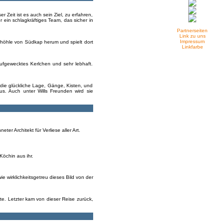
 Zeit ist es auch sein Ziel, zu erfahren,
 ein schlagkräftiges Team, das sicher in
Partnerseiten
Link zu uns
Impressum
ielhöhle von Südkap herum und spielt dort
Linkfarbe
aufgewecktes Kerlchen und sehr lebhaft.
 die glückliche Lage, Gänge, Kisten, und
s. Auch unter Wills Freunden wird sie
er Architekt für Verliese aller Art.
Köchin aus ihr.
e wirklichkeitsgetreu dieses Bild von der
gte. Letzter kam von dieser Reise zurück,