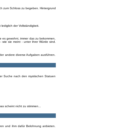
sich zum Schloss zu begeben. Hintergrund
ediglich der Vollständigkeit.
 sie es gewohnt, immer das zu bekommen,
- wie sie meint - unter ihrer Würde sind.
der andere diverse Aufgaben ausführen.
einer Suche nach den mystischen Statuen
as scheint nicht zu stimmen...
aren und ihm dafür Belohnung anbieten.