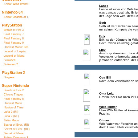
Zelda: Wind Waker
Lance
Lance ist einer von Wills b
Nintendo 64
was damals geschah. Er ist
der Lage sein wird, dem R
Zelda: Ocarina of T.
Seth
PlayStation
Seth ist der Denker im Team
mit seinen Kumpels die ver
Breath of Fire 3
Final Fantasy 7
Erik
Final Fantasy 8
Erik ist der Jüngste in Wi
Final Fantasy 9
Doch, wenn es richtig gefä
Harvest Moon: BtN
Lilly
Legend of Legaia
Aus Itory stammend besitzt
Legend of Mana
Verstecke unbemerkt ausz
jemanden entdecken, der ih
Suikoden
Suikoden 2
PlayStation 2
Disgaea
Opa Bill
Nach dem Verschwinden seine
Super Nintendo
Breath of Fire 2
Oma Lola
Chrono Trigger
Großmutter Lola blieb ihr L
Final Fantasy 5
Harvest Moon
Wills Mutter
Illusion of Time
Über Wills Mutter ist kaum 
Lufia 2 (RI)
Frau ist.
Lufia 2 (RL)
Olman
Sailor Moon
Wills Vater war Forscher un
Secret of Ever. (RI)
doch Olman blieb verscholl
Secret of Ever. (RL)
Secret of Mana
Seiken Densetsu 3