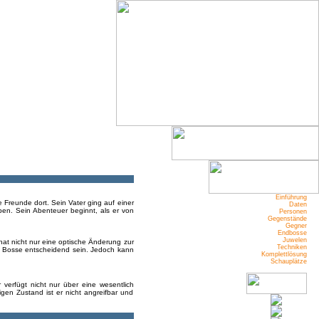
Einführung
e Freunde dort. Sein Vater ging auf einer
Daten
en. Sein Abenteuer beginnt, als er von
Personen
Gegenstände
Gegner
Endbosse
Juwelen
 hat nicht nur eine optische Änderung zur
Techniken
n Bosse entscheidend sein. Jedoch kann
Komplettlösung
Schauplätze
verfügt nicht nur über eine wesentlich
gen Zustand ist er nicht angreifbar und