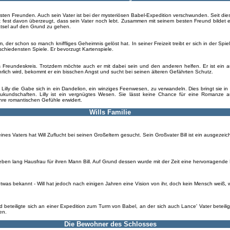
esten Freunden. Auch sein Vater ist bei der mysteriösen Babel-Expedition verschwunden. Seit dieser
 fest davon überzeugt, dass sein Vater noch lebt. Zusammen mit seinem besten Freund bildet er
ätsel auf den Grund zu gehen.
, der schon so manch kniffliges Geheimnis gelöst hat. In seiner Freizeit treibt er sich in der Sp
schiedensten Spiele. Er bevorzugt Kartenspiele.
lls Freundeskreis. Trotzdem möchte auch er mit dabei sein und den anderen helfen. Er ist ein 
hrlich wird, bekommt er ein bisschen Angst und sucht bei seinen älteren Gefährten Schutz.
 Lilly die Gabe sich in ein Dandelion, ein winziges Feenwesen, zu verwandeln. Dies bringt sie in
ukundschaften. Lilly ist ein vergnügtes Wesen. Sie lässt keine Chance für eine Romanze au
re romantischen Gefühle erwidert.
Wills Familie
s Vaters hat Will Zuflucht bei seinen Großeltern gesucht. Sein Großvater Bill ist ein ausgezeichnet
eben lang Hausfrau für ihren Mann Bill. Auf Grund dessen wurde mit der Zeit eine hervorragende 
etwas bekannt - Will hat jedoch nach einigen Jahren eine Vision von ihr, doch kein Mensch weiß, wi
d beteiligte sich an einer Expedition zum Turm von Babel, an der sich auch Lance' Vater beteili
en.
Die Bewohner des Schlosses