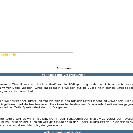
schichte
Personen
Will und seine Erscheinungen
 Illusion of Time. Er wuchs bei seinen Großeltern im Südkap auf, geht dort zur Schule und hat sein
urm von Babel verloren. Eines Tages möchte Will sich auf die Suche nach seinem Vater begeb
g in sein Schloss erhält.
 es Will bereits nach kurzer Zeit möglich, sich in den Dunklen Ritter Freedan zu verwandeln. Dies
Angriffskraft und die Reichweite zu. Dies kann bei bestimmten Rätseln oder bei Kämpfen gege
 noch auf Wills Spezialfähigkeiten zurück greifen.
enteuers wird es Will ermöglicht, sich in den Schattenkrieger Shadow zu verwandeln. Dieser 
l selbst, er kann sich auch für wenige Sekunden in den Boden zurück ziehen. In diesem flüssi
te, an die sonst kein Mensch gelangen könnte.
Wills Freunde und Begleiter