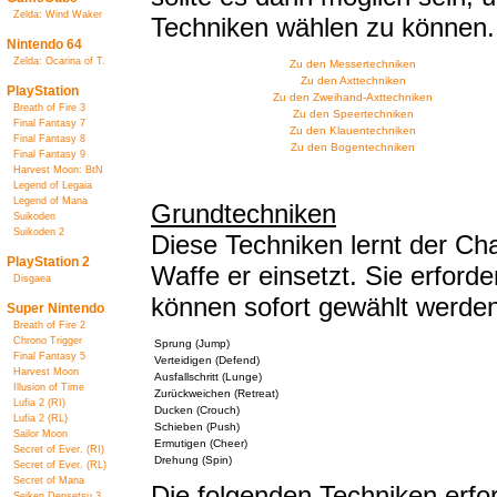
Zelda: Wind Waker
Techniken wählen zu können.
Nintendo 64
Zelda: Ocarina of T.
Zu den Messertechniken
Zu den Axttechniken
PlayStation
Zu den Zweihand-Axttechniken
Breath of Fire 3
Zu den Speertechniken
Final Fantasy 7
Zu den Klauentechniken
Final Fantasy 8
Zu den Bogentechniken
Final Fantasy 9
Harvest Moon: BtN
Legend of Legaia
Legend of Mana
Grundtechniken
Suikoden
Suikoden 2
Diese Techniken lernt der Ch
PlayStation 2
Waffe er einsetzt. Sie erford
Disgaea
können sofort gewählt werden
Super Nintendo
Breath of Fire 2
Chrono Trigger
Sprung (Jump)
Final Fantasy 5
Verteidigen (Defend)
Harvest Moon
Ausfallschritt (Lunge)
Illusion of Time
Zurückweichen (Retreat)
Lufia 2 (RI)
Ducken (Crouch)
Lufia 2 (RL)
Schieben (Push)
Sailor Moon
Ermutigen (Cheer)
Secret of Ever. (RI)
Drehung (Spin)
Secret of Ever. (RL)
Secret of Mana
Die folgenden Techniken erfor
Seiken Densetsu 3