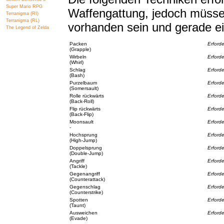
Super Mario RPG
Waffengattung, jedoch müsse
Terranigma (RI)
Terranigma (RL)
vorhanden sein und gerade e
The Legend of Zelda
Packen
Erford
(Grapple)
Wirbeln
Erford
(Whirl)
Schlag
Erford
(Bash)
Purzelbaum
Erforde
(Somersault)
Rolle rückwärts
Erford
(Back-Roll)
Flip rückwärts
Erford
(Back-Flip)
Moonsault
Erford
-
Hochsprung
Erford
(High-Jump)
Doppelsprung
Erford
(Double-Jump)
Angriff
Erforde
(Tackle)
Gegenangriff
Erforde
(Counterattack)
Gegenschlag
Erford
(Counterstrike)
Spotten
Erford
(Taunt)
Ausweichen
Erforde
(Evade)