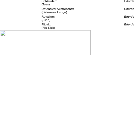
Schleudern
Erford
(Toss)
Defensiver Ausfallschritt
Erforde
(Defensive Lunge)
Rutschen
Erforde
(Slide)
Fliptritt
Erforde
(Flip-Kick)