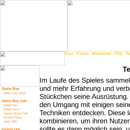
Start
-
Forum
-
Mitarbeiter
-
FAQ
-
Ge
T
Im Laufe des Spieles samme
und mehr Erfahrung und verb
Game Boy
Zelda: Links Awak.
Stückchen seine Ausrüstung.
Game Boy Adv.
den Umgang mit einigen seine
Golden Sun
Golden Sun 2
Techniken entdecken. Diese 
Harvest Moon: FoM
Sword of Mana
kombinieren, um ihren Nutzen
Zelda TMC
sollte es dann möglich sein, 
GameCube