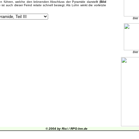
 führen, welche den krönenden Abschluss der Pyramide darstellt (
Bild
 ist auch dieser Feind relativ schnell besiegt. Als Lohn winkt die vorletzte
Bild
Bild
© 2004 by Rici / RPG-Inn.de