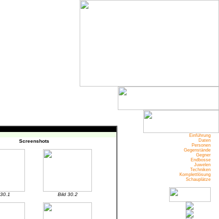
Einführung
Daten
Screenshots
Personen
Gegenstände
Gegner
Endbosse
Juwelen
Techniken
Komplettlösung
Schauplätze
 30.1
Bild 30.2