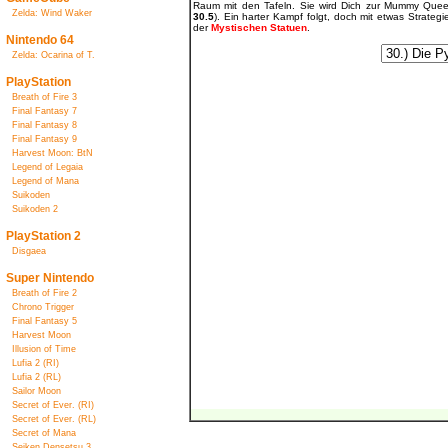
Raum mit den Tafeln. Sie wird Dich zur Mummy Queen
Zelda: Wind Waker
30.5
). Ein harter Kampf folgt, doch mit etwas Strategie
der
Mystischen Statuen
.
Nintendo 64
Zelda: Ocarina of T.
PlayStation
Breath of Fire 3
Final Fantasy 7
Final Fantasy 8
Final Fantasy 9
Harvest Moon: BtN
Legend of Legaia
Legend of Mana
Suikoden
Suikoden 2
PlayStation 2
Disgaea
Super Nintendo
Breath of Fire 2
Chrono Trigger
Final Fantasy 5
Harvest Moon
Illusion of Time
Lufia 2 (RI)
Lufia 2 (RL)
Sailor Moon
Secret of Ever. (RI)
Secret of Ever. (RL)
Secret of Mana
Seiken Densetsu 3