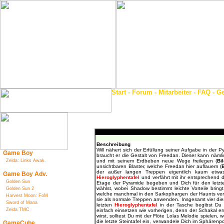
Start
-
Forum
-
Mitarbeiter
-
FAQ
-
Ge
Beschreibung
Will nähert sich der Erfüllung seiner Aufgabe in der 
Game Boy
braucht er die Gestalt von Freedan. Dieser kann nämlic
Zelda: Links Awak.
und mit seinem Erdbeben neue Wege freilegen (
Bi
unsichtbaren Blaster, welche Freedan hier auflauern (
der außer langen Treppen eigentlich kaum etwa
Game Boy Adv.
Hieroglyphentafel
und verfährt mit ihr entsprechend 
Golden Sun
Etage der Pyramide begeben und Dich für den letzten
wählst, wobei Shadow bestimmt leichte Vorteile bring
Golden Sun 2
welche manchmal in den Sarkophargen der Haunts verb
Harvest Moon: FoM
sie als normale Treppen anwenden. Insgesamt vier dies
Sword of Mana
letzten
Hieroglyphentafel
in der Tasche begibst Du 
Zelda TMC
einfach einsetzen wie vorherigen, denn der Schakal ersc
wirst, solltest Du mit der Flöte Lolas Melodie spielen,
die letzte Steintafel ein, verwandele Dich im Sphäre
GameCube