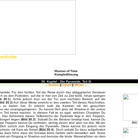
schichte
Illusion of Time
Komplettlösung
30. Kapitel - Die Pyramide, Teil III
« Zurück
||
Inhalt
||
Weiter »
Pyramide. Für den fünften Teil der Reise durch das altägyptische Gemäuer
h an den Podesten, auf die er hier von Zeit zu Zeit stößt, hinab springen
ld 30.1
). Achte jedoch kurz vor der Tür zum nächsten Bereich auf die
Bild 30.2
) Auf diese Weise erreicht er den zweiten Teil dieses Abschnittes,
s zu bieten hat. Er erreicht bald die Kammer mit der gesuchten
der vier vorangegangenen. Du kannst Dich jetzt mit Shadow in die untere
 Teil bereit machen. In diesem Fall ist es egal, welchen Charakter Du
t. Das Geheimnis dieses Teilbereichs der Pyramide liegt in den Treppen,
orgen liegen (
Bild 30.3
). Sobald Du die Besitzer besiegt hast, kannst Du
Bild
er Treppen kannst Du vorfinden, wichtig davon sind aber nur drei. Mit der
Dich zurück zum Eingang der Pyramide. Diese kannst Du jedoch nicht
heint, mit Kara als Geisel (
Bild 30.4
). Doch sobald Du dazu aufgefordert
 was dazu führt, dass der Schakal keine Gefahr mehr darstellen wird. Setze
nportal am Eingang in Shadow und benutze die letzte Wasserpfütze vor dem